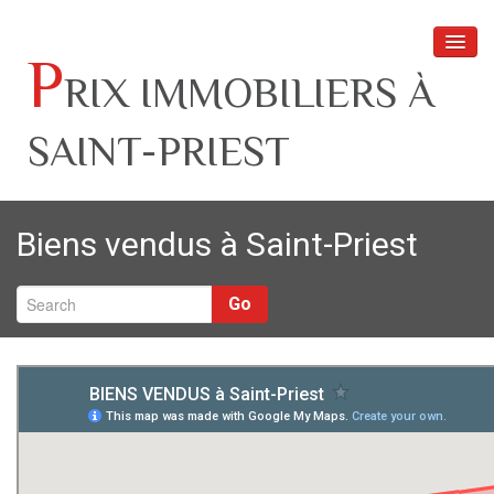
P
RIX IMMOBILIERS À
SAINT-PRIEST
Secteurs à Saint-Priest
Biens vendus à Saint-Priest
Prix immobiliers – appartements
Prix immobiliers – maisons
Go
Biens vendus à Saint-Priest
Estimation