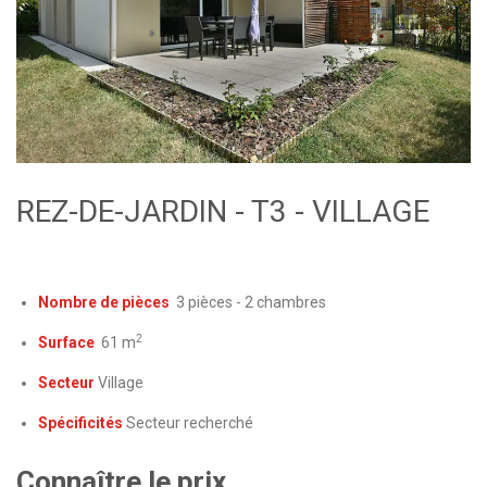
REZ-DE-JARDIN - T3 - VILLAGE
Nombre de pièces
3 pièces - 2 chambres
2
Surface
61 m
Secteur
Village
Spécificités
Secteur recherché
Connaître le prix